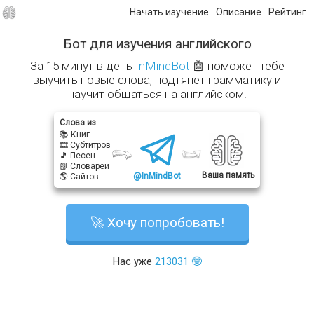
Начать изучение
Описание
Рейтинг
Бот для изучения английского
За 15 минут в день
InMindBot
🤖 поможет тебе
выучить новые слова, подтянет грамматику и
научит общаться на английском!
Слова из
📚 Книг
🎞 Субтитров
🎵 Песен
📗 Словарей
Ваша память
@InMindBot
🌎 Сайтов
🚀 Хочу попробовать!
Нас уже
213031 🤓