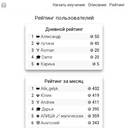
Начать изучение
Описание
Рейтинг
Рейтинг пользователей
Дневной рейтинг
1
👑 Александр
🍪 50
2
💎 путина
🍪 40
3
🏅 Roman
🍪 20
4
🎓 Damir
🍪 20
5
🍀 Карина
🍪 5
Рейтинг за месяц
1
👑 Alik_gelyk
🍪 432
2
💎 Юлия
🍪 419
3
🏅 Andrew
🍪 411
4
🎓 Дарья
🍪 395
5
🍀 АЛИША 🪄 магическая женщина 🪄
🍪 359
6
🤓 Анатолий
🍪 343