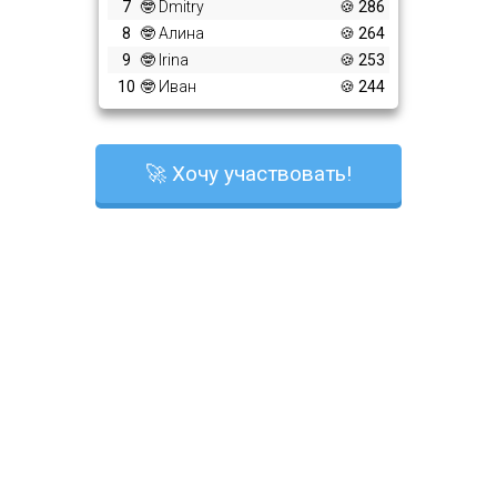
7
🤓 Dmitry
🍪 286
8
🤓 Алина
🍪 264
9
🤓 Irina
🍪 253
10
🤓 Иван
🍪 244
🚀 Хочу участвовать!